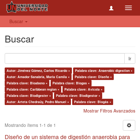
Toggl
navig
Buscar
Buscar
Ir
Autor: Jiménez Gómez, Carlos Ricardo ×
Palabra clave: Anaerobic digestion ×
Autor: Amador Sanabria, Maria Camila ×
Palabra clave: Diseño ×
Palabra clave: Bioabono ×
Palabra clave: Biogas ×
Palabra clave: Caribbean region ×
Palabra clave: Avícola ×
Palabra clave: Biodigester ×
Palabra clave: Biodigestor ×
Autor: Arteta Chedraüy, Pedro Manuel ×
Palabra clave: Biogás ×
Mostrar Filtros Avanzados
Mostrando ítems 1-1 de 1
Diseño de un sistema de digestión anaerobia para