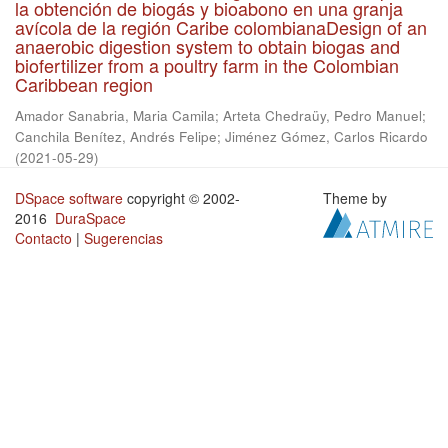
la obtención de biogás y bioabono en una granja
avícola de la región Caribe colombianaDesign of an
anaerobic digestion system to obtain biogas and
biofertilizer from a poultry farm in the Colombian
Caribbean region
Amador Sanabria, Maria Camila
;
Arteta Chedraüy, Pedro Manuel
;
Canchila Benítez, Andrés Felipe
;
Jiménez Gómez, Carlos Ricardo
(
2021-05-29
)
DSpace software
copyright © 2002-
Theme by
2016
DuraSpace
Contacto
|
Sugerencias