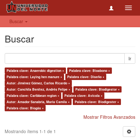
Toggl
navig
Buscar
Buscar
Ir
Palabra clave: Anaerobic digestion ×
Palabra clave: Bioabono ×
Palabra clave: Laying hen manure ×
Palabra clave: Diseño ×
Autor: Jiménez Gómez, Carlos Ricardo ×
Autor: Canchila Benítez, Andrés Felipe ×
Palabra clave: Biodigestor ×
Palabra clave: Caribbean region ×
Palabra clave: Avícola ×
Autor: Amador Sanabria, Maria Camila ×
Palabra clave: Biodigester ×
Palabra clave: Biogás ×
Mostrar Filtros Avanzados
Mostrando ítems 1-1 de 1