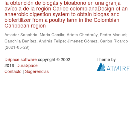
la obtención de biogás y bioabono en una granja
avícola de la región Caribe colombianaDesign of an
anaerobic digestion system to obtain biogas and
biofertilizer from a poultry farm in the Colombian
Caribbean region
Amador Sanabria, Maria Camila
;
Arteta Chedraüy, Pedro Manuel
;
Canchila Benítez, Andrés Felipe
;
Jiménez Gómez, Carlos Ricardo
(
2021-05-29
)
DSpace software
copyright © 2002-
Theme by
2016
DuraSpace
Contacto
|
Sugerencias