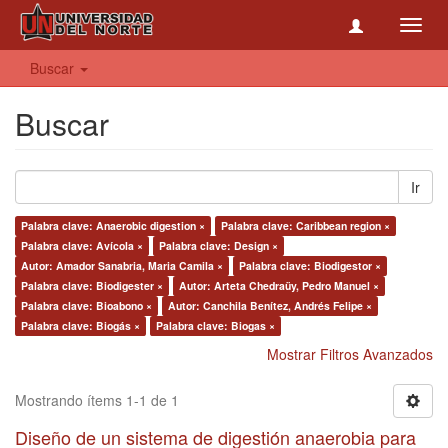
Toggl
navig
Buscar
Buscar
Ir
Palabra clave: Anaerobic digestion ×
Palabra clave: Caribbean region ×
Palabra clave: Avícola ×
Palabra clave: Design ×
Autor: Amador Sanabria, Maria Camila ×
Palabra clave: Biodigestor ×
Palabra clave: Biodigester ×
Autor: Arteta Chedraüy, Pedro Manuel ×
Palabra clave: Bioabono ×
Autor: Canchila Benítez, Andrés Felipe ×
Palabra clave: Biogás ×
Palabra clave: Biogas ×
Mostrar Filtros Avanzados
Mostrando ítems 1-1 de 1
Diseño de un sistema de digestión anaerobia para