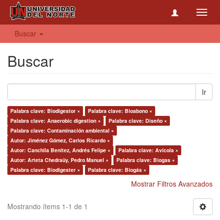
Toggl
navig
Buscar
Buscar
Ir
Palabra clave: Biodigestor ×
Palabra clave: Bioabono ×
Palabra clave: Anaerobic digestion ×
Palabra clave: Diseño ×
Palabra clave: Contaminación ambiental ×
Autor: Jiménez Gómez, Carlos Ricardo ×
Autor: Canchila Benítez, Andrés Felipe ×
Palabra clave: Avícola ×
Autor: Arteta Chedraüy, Pedro Manuel ×
Palabra clave: Biogas ×
Palabra clave: Biodigester ×
Palabra clave: Biogás ×
Mostrar Filtros Avanzados
Mostrando ítems 1-1 de 1