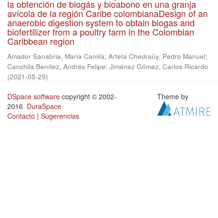
la obtención de biogás y bioabono en una granja
avícola de la región Caribe colombianaDesign of an
anaerobic digestion system to obtain biogas and
biofertilizer from a poultry farm in the Colombian
Caribbean region
Amador Sanabria, Maria Camila
;
Arteta Chedraüy, Pedro Manuel
;
Canchila Benítez, Andrés Felipe
;
Jiménez Gómez, Carlos Ricardo
(
2021-05-29
)
DSpace software
copyright © 2002-
Theme by
2016
DuraSpace
Contacto
|
Sugerencias