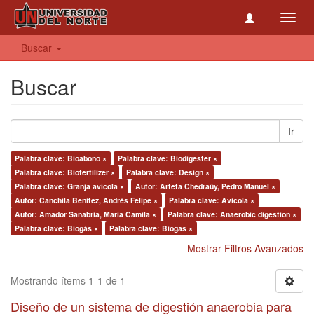
Toggl
navig
Buscar
Buscar
Ir
Palabra clave: Bioabono ×
Palabra clave: Biodigester ×
Palabra clave: Biofertilizer ×
Palabra clave: Design ×
Palabra clave: Granja avícola ×
Autor: Arteta Chedraüy, Pedro Manuel ×
Autor: Canchila Benítez, Andrés Felipe ×
Palabra clave: Avícola ×
Autor: Amador Sanabria, Maria Camila ×
Palabra clave: Anaerobic digestion ×
Palabra clave: Biogás ×
Palabra clave: Biogas ×
Mostrar Filtros Avanzados
Mostrando ítems 1-1 de 1
Diseño de un sistema de digestión anaerobia para