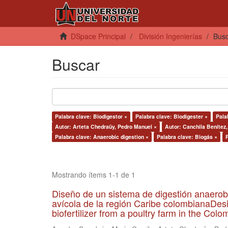
DSpace Principal
División Ingenierías
Bus
Buscar
Palabra clave: Biodigestor ×
Palabra clave: Biodigester ×
Palab
Autor: Arteta Chedraüy, Pedro Manuel ×
Autor: Canchila Benítez,
Palabra clave: Anaerobic digestion ×
Palabra clave: Biogás ×
Mostrando ítems 1-1 de 1
Diseño de un sistema de digestión anaerob
avícola de la región Caribe colombianaDesi
biofertilizer from a poultry farm in the Co