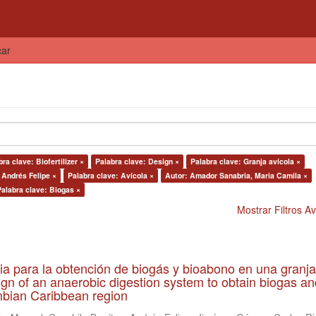
car
ra clave: Biofertilizer ×
Palabra clave: Design ×
Palabra clave: Granja avícola ×
 Andrés Felipe ×
Palabra clave: Avícola ×
Autor: Amador Sanabria, Maria Camila ×
Palabra clave: Biogas ×
Mostrar Filtros 
ia para la obtención de biogás y bioabono en una granja
gn of an anaerobic digestion system to obtain biogas an
lombian Caribbean region