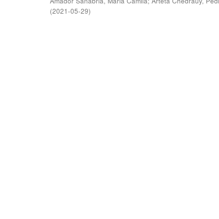
Amador Sanabria, Maria Camila
;
Arteta Chedraüy, Ped
(
2021-05-29
)