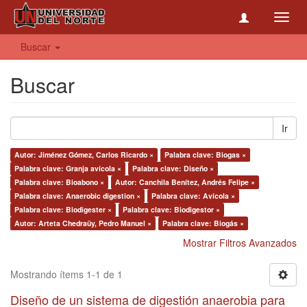
Toggl
navig
Buscar
Buscar
Ir
Autor: Jiménez Gómez, Carlos Ricardo ×
Palabra clave: Biogas ×
Palabra clave: Granja avícola ×
Palabra clave: Diseño ×
Palabra clave: Bioabono ×
Autor: Canchila Benítez, Andrés Felipe ×
Palabra clave: Anaerobic digestion ×
Palabra clave: Avícola ×
Palabra clave: Biodigester ×
Palabra clave: Biodigestor ×
Autor: Arteta Chedraüy, Pedro Manuel ×
Palabra clave: Biogás ×
Mostrar Filtros Avanzados
Mostrando ítems 1-1 de 1
Diseño de un sistema de digestión anaerobia para