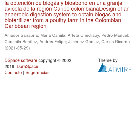
la obtención de biogás y bioabono en una granja
avícola de la región Caribe colombianaDesign of an
anaerobic digestion system to obtain biogas and
biofertilizer from a poultry farm in the Colombian
Caribbean region
Amador Sanabria, Maria Camila
;
Arteta Chedraüy, Pedro Manuel
;
Canchila Benítez, Andrés Felipe
;
Jiménez Gómez, Carlos Ricardo
(
2021-05-29
)
DSpace software
copyright © 2002-
Theme by
2016
DuraSpace
Contacto
|
Sugerencias