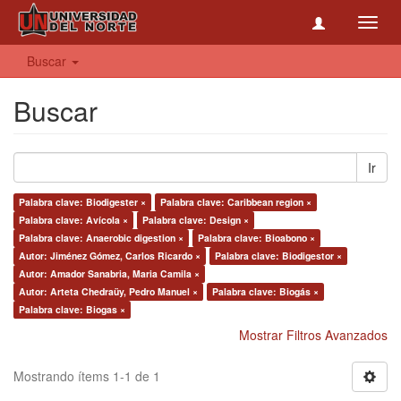
Toggl
navig
Buscar
Buscar
Ir
Palabra clave: Biodigester ×
Palabra clave: Caribbean region ×
Palabra clave: Avícola ×
Palabra clave: Design ×
Palabra clave: Anaerobic digestion ×
Palabra clave: Bioabono ×
Autor: Jiménez Gómez, Carlos Ricardo ×
Palabra clave: Biodigestor ×
Autor: Amador Sanabria, Maria Camila ×
Autor: Arteta Chedraüy, Pedro Manuel ×
Palabra clave: Biogás ×
Palabra clave: Biogas ×
Mostrar Filtros Avanzados
Mostrando ítems 1-1 de 1