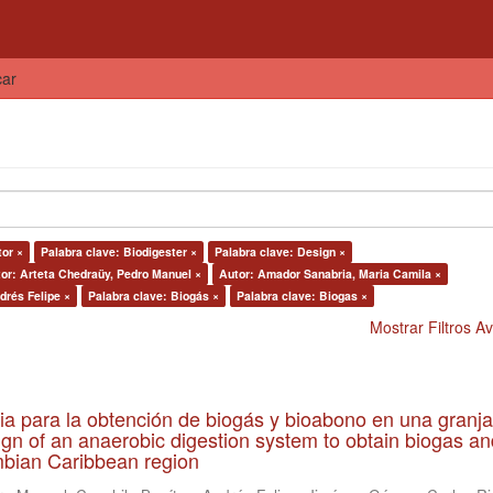
car
tor ×
Palabra clave: Biodigester ×
Palabra clave: Design ×
or: Arteta Chedraüy, Pedro Manuel ×
Autor: Amador Sanabria, Maria Camila ×
drés Felipe ×
Palabra clave: Biogás ×
Palabra clave: Biogas ×
Mostrar Filtros 
ia para la obtención de biogás y bioabono en una granja
gn of an anaerobic digestion system to obtain biogas an
lombian Caribbean region