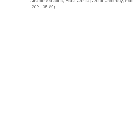
Amador Sanabria, Maria Camila
;
Arteta Chedraüy, Ped
(
2021-05-29
)