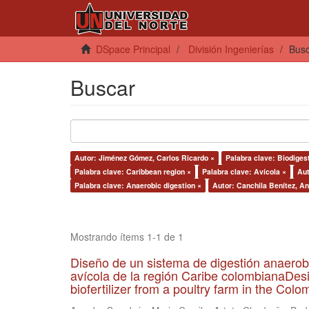
DSpace Principal
División Ingenierías
Bus
Buscar
Autor: Jiménez Gómez, Carlos Ricardo ×
Palabra clave: Biodiges
Palabra clave: Caribbean region ×
Palabra clave: Avícola ×
Aut
Palabra clave: Anaerobic digestion ×
Autor: Canchila Benítez, An
Mostrando ítems 1-1 de 1
Diseño de un sistema de digestión anaerob
avícola de la región Caribe colombianaDesi
biofertilizer from a poultry farm in the Co