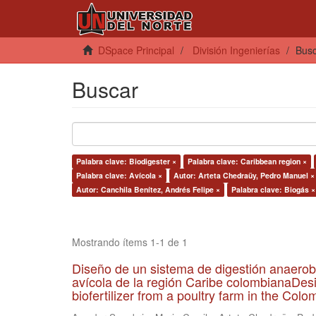
DSpace Principal
División Ingenierías
Bus
Buscar
Palabra clave: Biodigester ×
Palabra clave: Caribbean region ×
Palabra clave: Avícola ×
Autor: Arteta Chedraüy, Pedro Manuel ×
Autor: Canchila Benítez, Andrés Felipe ×
Palabra clave: Biogás ×
Mostrando ítems 1-1 de 1
Diseño de un sistema de digestión anaerob
avícola de la región Caribe colombianaDesi
biofertilizer from a poultry farm in the Co