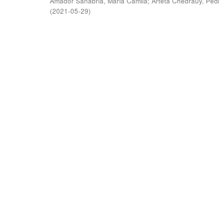
Amador Sanabria, Maria Camila
;
Arteta Chedraüy, Ped
(
2021-05-29
)