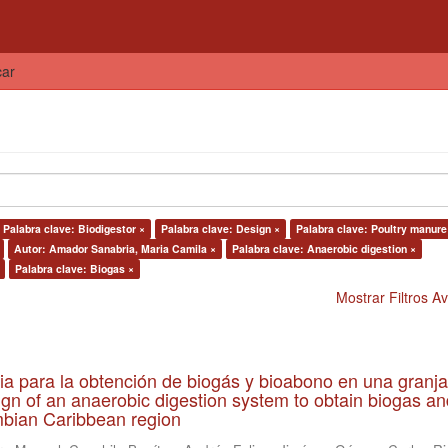
car
Palabra clave: Biodigestor ×
Palabra clave: Design ×
Palabra clave: Poultry manure
Autor: Amador Sanabria, Maria Camila ×
Palabra clave: Anaerobic digestion ×
Palabra clave: Biogas ×
Mostrar Filtros 
ia para la obtención de biogás y bioabono en una granja
gn of an anaerobic digestion system to obtain biogas an
lombian Caribbean region