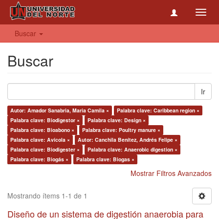
Toggl
navig
Buscar
Buscar
Ir
Autor: Amador Sanabria, Maria Camila ×
Palabra clave: Caribbean region ×
Palabra clave: Biodigestor ×
Palabra clave: Design ×
Palabra clave: Bioabono ×
Palabra clave: Poultry manure ×
Palabra clave: Avícola ×
Autor: Canchila Benítez, Andrés Felipe ×
Palabra clave: Biodigester ×
Palabra clave: Anaerobic digestion ×
Palabra clave: Biogás ×
Palabra clave: Biogas ×
Mostrar Filtros Avanzados
Mostrando ítems 1-1 de 1
Diseño de un sistema de digestión anaerobia para