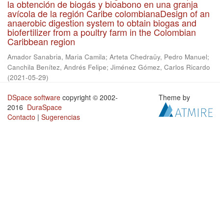
la obtención de biogás y bioabono en una granja
avícola de la región Caribe colombianaDesign of an
anaerobic digestion system to obtain biogas and
biofertilizer from a poultry farm in the Colombian
Caribbean region
Amador Sanabria, Maria Camila
;
Arteta Chedraüy, Pedro Manuel
;
Canchila Benítez, Andrés Felipe
;
Jiménez Gómez, Carlos Ricardo
(
2021-05-29
)
DSpace software
copyright © 2002-
Theme by
2016
DuraSpace
Contacto
|
Sugerencias