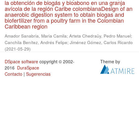
la obtención de biogás y bioabono en una granja
avícola de la región Caribe colombianaDesign of an
anaerobic digestion system to obtain biogas and
biofertilizer from a poultry farm in the Colombian
Caribbean region
Amador Sanabria, Maria Camila
;
Arteta Chedraüy, Pedro Manuel
;
Canchila Benítez, Andrés Felipe
;
Jiménez Gómez, Carlos Ricardo
(
2021-05-29
)
DSpace software
copyright © 2002-
Theme by
2016
DuraSpace
Contacto
|
Sugerencias