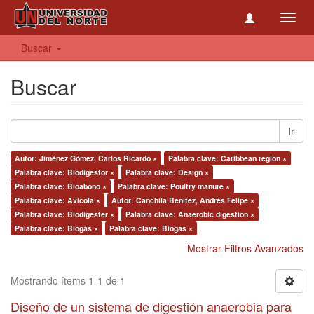
Toggl
navig
Buscar
Buscar
Ir
Autor: Jiménez Gómez, Carlos Ricardo ×
Palabra clave: Caribbean region ×
Palabra clave: Biodigestor ×
Palabra clave: Design ×
Palabra clave: Bioabono ×
Palabra clave: Poultry manure ×
Palabra clave: Avícola ×
Autor: Canchila Benítez, Andrés Felipe ×
Palabra clave: Biodigester ×
Palabra clave: Anaerobic digestion ×
Palabra clave: Biogás ×
Palabra clave: Biogas ×
Mostrar Filtros Avanzados
Mostrando ítems 1-1 de 1
Diseño de un sistema de digestión anaerobia para