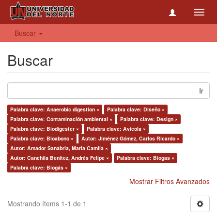
Toggl
navig
Buscar
Buscar
Ir
Palabra clave: Anaerobic digestion ×
Palabra clave: Diseño ×
Palabra clave: Contaminación ambiental ×
Palabra clave: Design ×
Palabra clave: Biodigester ×
Palabra clave: Avícola ×
Palabra clave: Bioabono ×
Autor: Jiménez Gómez, Carlos Ricardo ×
Autor: Amador Sanabria, Maria Camila ×
Autor: Canchila Benítez, Andrés Felipe ×
Palabra clave: Biogas ×
Palabra clave: Biogás ×
Mostrar Filtros Avanzados
Mostrando ítems 1-1 de 1