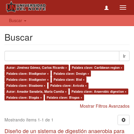
Toggl
navig
Buscar
Buscar
Ir
Autor: Jiménez Gómez, Carlos Ricardo ×
Palabra clave: Caribbean region ×
Palabra clave: Biodigestor ×
Palabra clave: Design ×
Palabra clave: Biodigester ×
Palabra clave: Biol ×
Palabra clave: Bioabono ×
Palabra clave: Avícola ×
Autor: Amador Sanabria, Maria Camila ×
Palabra clave: Anaerobic digestion ×
Palabra clave: Biogás ×
Palabra clave: Biogas ×
Mostrar Filtros Avanzados
Mostrando ítems 1-1 de 1
Diseño de un sistema de digestión anaerobia para