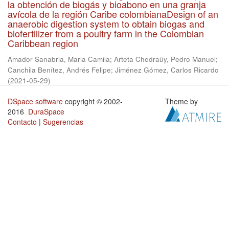
la obtención de biogás y bioabono en una granja
avícola de la región Caribe colombianaDesign of an
anaerobic digestion system to obtain biogas and
biofertilizer from a poultry farm in the Colombian
Caribbean region
Amador Sanabria, Maria Camila
;
Arteta Chedraüy, Pedro Manuel
;
Canchila Benítez, Andrés Felipe
;
Jiménez Gómez, Carlos Ricardo
(
2021-05-29
)
DSpace software
copyright © 2002-
Theme by
2016
DuraSpace
Contacto
|
Sugerencias