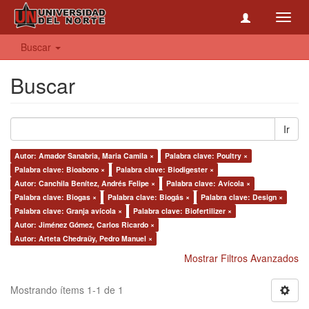
Toggl
navig
Buscar
Buscar
Ir
Autor: Amador Sanabria, Maria Camila ×
Palabra clave: Poultry ×
Palabra clave: Bioabono ×
Palabra clave: Biodigester ×
Autor: Canchila Benítez, Andrés Felipe ×
Palabra clave: Avícola ×
Palabra clave: Biogas ×
Palabra clave: Biogás ×
Palabra clave: Design ×
Palabra clave: Granja avícola ×
Palabra clave: Biofertilizer ×
Autor: Jiménez Gómez, Carlos Ricardo ×
Autor: Arteta Chedraüy, Pedro Manuel ×
Mostrar Filtros Avanzados
Mostrando ítems 1-1 de 1