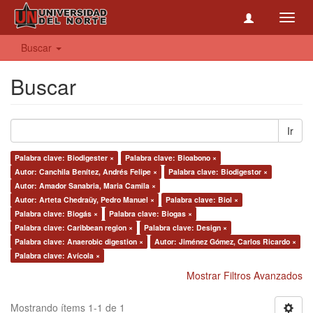
Toggl
navig
Buscar
Buscar
Ir
Palabra clave: Biodigester ×
Palabra clave: Bioabono ×
Autor: Canchila Benítez, Andrés Felipe ×
Palabra clave: Biodigestor ×
Autor: Amador Sanabria, Maria Camila ×
Autor: Arteta Chedraüy, Pedro Manuel ×
Palabra clave: Biol ×
Palabra clave: Biogás ×
Palabra clave: Biogas ×
Palabra clave: Caribbean region ×
Palabra clave: Design ×
Palabra clave: Anaerobic digestion ×
Autor: Jiménez Gómez, Carlos Ricardo ×
Palabra clave: Avícola ×
Mostrar Filtros Avanzados
Mostrando ítems 1-1 de 1