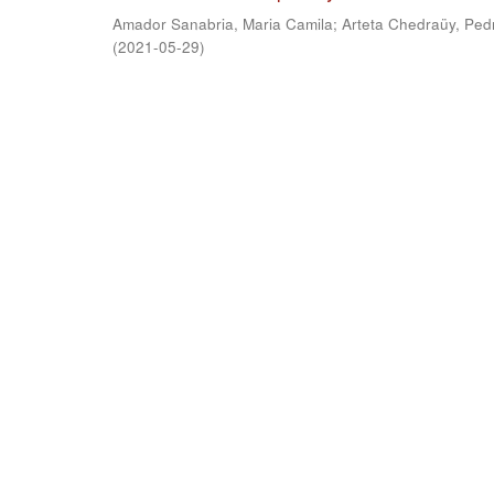
Amador Sanabria, Maria Camila
;
Arteta Chedraüy, Ped
(
2021-05-29
)