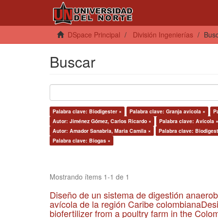
DSpace Principal
División Ingenierías
Bus
Buscar
Palabra clave: Biodigester ×
Palabra clave: Granja avícola ×
P
Autor: Jiménez Gómez, Carlos Ricardo ×
Palabra clave: Avícola 
Autor: Amador Sanabria, Maria Camila ×
Palabra clave: Biodigest
Palabra clave: Biogas ×
Mostrando ítems 1-1 de 1
Diseño de un sistema de digestión anaerob
avícola de la región Caribe colombianaDesi
biofertilizer from a poultry farm in the Co