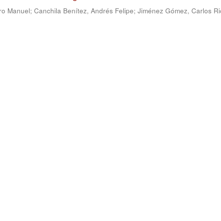
ro Manuel
;
Canchila Benítez, Andrés Felipe
;
Jiménez Gómez, Carlos Ri