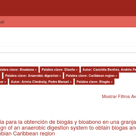
car
alabra clave: Bioabono ×
Palabra clave: Diseño ×
Autor: Canchila Benítez, Andrés Fe
×
Palabra clave: Anaerobic digestion ×
Palabra clave: Caribbean region ×
or ×
Autor: Arteta Chedraüy, Pedro Manuel ×
Palabra clave: Biogás ×
Mostrar Filtros 
ia para la obtención de biogás y bioabono en una granja
gn of an anaerobic digestion system to obtain biogas an
lombian Caribbean region