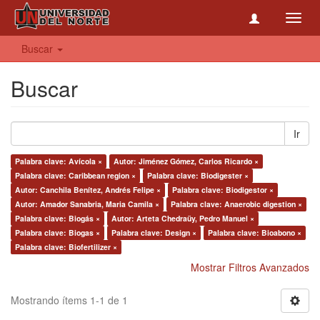
Toggl
navig
Buscar
Buscar
Ir
Palabra clave: Avícola ×
Autor: Jiménez Gómez, Carlos Ricardo ×
Palabra clave: Caribbean region ×
Palabra clave: Biodigester ×
Autor: Canchila Benítez, Andrés Felipe ×
Palabra clave: Biodigestor ×
Autor: Amador Sanabria, Maria Camila ×
Palabra clave: Anaerobic digestion ×
Palabra clave: Biogás ×
Autor: Arteta Chedraüy, Pedro Manuel ×
Palabra clave: Biogas ×
Palabra clave: Design ×
Palabra clave: Bioabono ×
Palabra clave: Biofertilizer ×
Mostrar Filtros Avanzados
Mostrando ítems 1-1 de 1