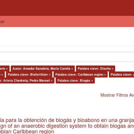
car
farm ×
Autor: Amador Sanabria, Maria Camila ×
Palabra clave: Diseño ×
 ×
Palabra clave: Biofertilizer ×
Palabra clave: Caribbean region ×
Palabra clave: 
r: Arteta Chedraüy, Pedro Manuel ×
Palabra clave: Biogás ×
Mostrar Filtros 
ia para la obtención de biogás y bioabono en una granja
gn of an anaerobic digestion system to obtain biogas an
lombian Caribbean region