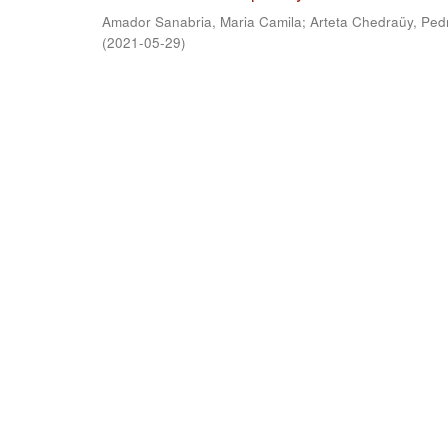
Amador Sanabria, Maria Camila
;
Arteta Chedraüy, Ped
(
2021-05-29
)