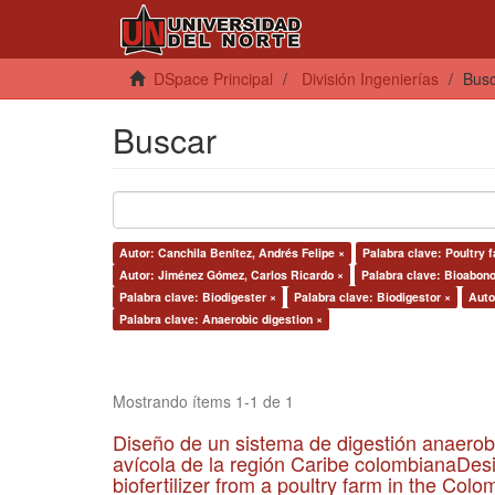
DSpace Principal
División Ingenierías
Bus
Buscar
Autor: Canchila Benítez, Andrés Felipe ×
Palabra clave: Poultry 
Autor: Jiménez Gómez, Carlos Ricardo ×
Palabra clave: Bioabono
Palabra clave: Biodigester ×
Palabra clave: Biodigestor ×
Auto
Palabra clave: Anaerobic digestion ×
Mostrando ítems 1-1 de 1
Diseño de un sistema de digestión anaerob
avícola de la región Caribe colombianaDesi
biofertilizer from a poultry farm in the Co