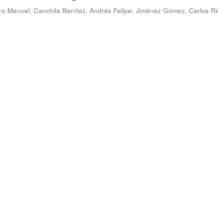
ro Manuel
;
Canchila Benítez, Andrés Felipe
;
Jiménez Gómez, Carlos Ri