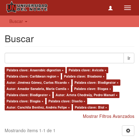
Toggl
navig
Buscar
Buscar
Ir
Palabra clave: Anaerobic digestion ×
Palabra clave: Avícola ×
Palabra clave: Caribbean region ×
Palabra clave: Bioabono ×
Autor: Jiménez Gómez, Carlos Ricardo ×
Palabra clave: Biodigestor ×
Autor: Amador Sanabria, Maria Camila ×
Palabra clave: Biogas ×
Palabra clave: Biodigester ×
Autor: Arteta Chedraüy, Pedro Manuel ×
Palabra clave: Biogás ×
Palabra clave: Diseño ×
Autor: Canchila Benítez, Andrés Felipe ×
Palabra clave: Biol ×
Mostrar Filtros Avanzados
Mostrando ítems 1-1 de 1