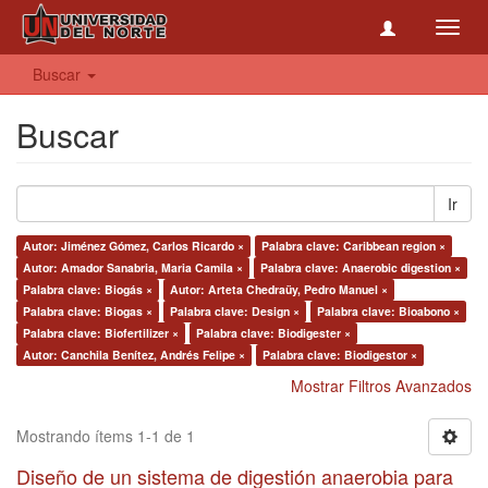
Toggl
navig
Buscar
Buscar
Ir
Autor: Jiménez Gómez, Carlos Ricardo ×
Palabra clave: Caribbean region ×
Autor: Amador Sanabria, Maria Camila ×
Palabra clave: Anaerobic digestion ×
Palabra clave: Biogás ×
Autor: Arteta Chedraüy, Pedro Manuel ×
Palabra clave: Biogas ×
Palabra clave: Design ×
Palabra clave: Bioabono ×
Palabra clave: Biofertilizer ×
Palabra clave: Biodigester ×
Autor: Canchila Benítez, Andrés Felipe ×
Palabra clave: Biodigestor ×
Mostrar Filtros Avanzados
Mostrando ítems 1-1 de 1
Diseño de un sistema de digestión anaerobia para