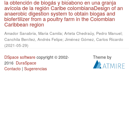
la obtención de biogás y bioabono en una granja
avícola de la región Caribe colombianaDesign of an
anaerobic digestion system to obtain biogas and
biofertilizer from a poultry farm in the Colombian
Caribbean region
Amador Sanabria, Maria Camila
;
Arteta Chedraüy, Pedro Manuel
;
Canchila Benítez, Andrés Felipe
;
Jiménez Gómez, Carlos Ricardo
(
2021-05-29
)
DSpace software
copyright © 2002-
Theme by
2016
DuraSpace
Contacto
|
Sugerencias