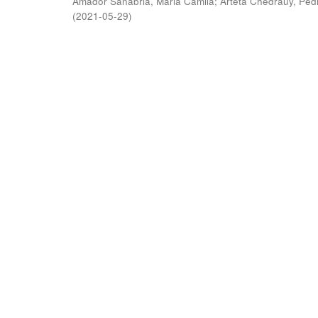
Amador Sanabria, Maria Camila
;
Arteta Chedraüy, Ped
(
2021-05-29
)