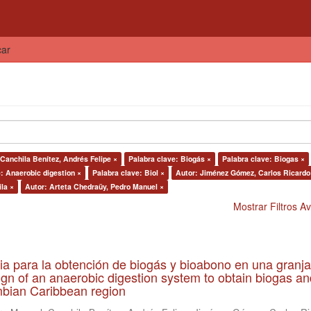
car
 Canchila Benítez, Andrés Felipe ×
Palabra clave: Biogás ×
Palabra clave: Biogas ×
: Anaerobic digestion ×
Palabra clave: Biol ×
Autor: Jiménez Gómez, Carlos Ricardo
la ×
Autor: Arteta Chedraüy, Pedro Manuel ×
Mostrar Filtros 
ia para la obtención de biogás y bioabono en una granja
gn of an anaerobic digestion system to obtain biogas an
lombian Caribbean region