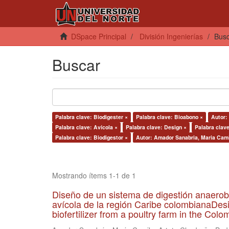
DSpace Principal
División Ingenierías
Bus
Buscar
Palabra clave: Biodigester ×
Palabra clave: Bioabono ×
Autor:
Palabra clave: Avícola ×
Palabra clave: Design ×
Palabra clave
Palabra clave: Biodigestor ×
Autor: Amador Sanabria, Maria Cami
Mostrando ítems 1-1 de 1
Diseño de un sistema de digestión anaerob
avícola de la región Caribe colombianaDesi
biofertilizer from a poultry farm in the Co