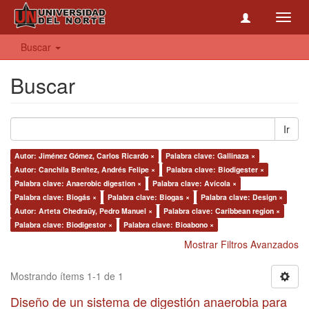
Toggl
navig
Buscar
Buscar
Ir
Autor: Jiménez Gómez, Carlos Ricardo ×
Palabra clave: Gallinaza ×
Autor: Canchila Benítez, Andrés Felipe ×
Palabra clave: Biodigester ×
Palabra clave: Anaerobic digestion ×
Palabra clave: Avícola ×
Palabra clave: Biogás ×
Palabra clave: Biogas ×
Palabra clave: Design ×
Autor: Arteta Chedraüy, Pedro Manuel ×
Palabra clave: Caribbean region ×
Palabra clave: Biodigestor ×
Palabra clave: Bioabono ×
Mostrar Filtros Avanzados
Mostrando ítems 1-1 de 1
Diseño de un sistema de digestión anaerobia para