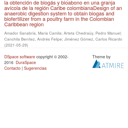
la obtención de biogás y bioabono en una granja
avícola de la región Caribe colombianaDesign of an
anaerobic digestion system to obtain biogas and
biofertilizer from a poultry farm in the Colombian
Caribbean region
Amador Sanabria, Maria Camila
;
Arteta Chedraüy, Pedro Manuel
;
Canchila Benítez, Andrés Felipe
;
Jiménez Gómez, Carlos Ricardo
(
2021-05-29
)
DSpace software
copyright © 2002-
Theme by
2016
DuraSpace
Contacto
|
Sugerencias