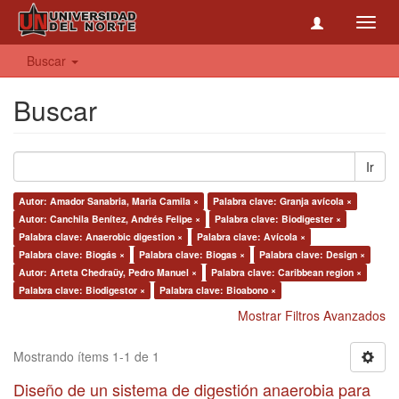
Toggl
navig
Buscar
Buscar
Ir
Autor: Amador Sanabria, Maria Camila ×
Palabra clave: Granja avícola ×
Autor: Canchila Benítez, Andrés Felipe ×
Palabra clave: Biodigester ×
Palabra clave: Anaerobic digestion ×
Palabra clave: Avícola ×
Palabra clave: Biogás ×
Palabra clave: Biogas ×
Palabra clave: Design ×
Autor: Arteta Chedraüy, Pedro Manuel ×
Palabra clave: Caribbean region ×
Palabra clave: Biodigestor ×
Palabra clave: Bioabono ×
Mostrar Filtros Avanzados
Mostrando ítems 1-1 de 1
Diseño de un sistema de digestión anaerobia para