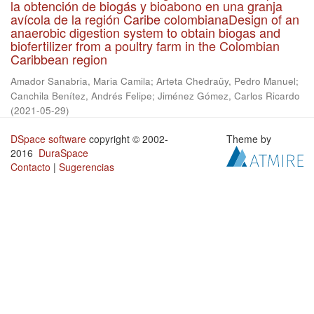
la obtención de biogás y bioabono en una granja
avícola de la región Caribe colombianaDesign of an
anaerobic digestion system to obtain biogas and
biofertilizer from a poultry farm in the Colombian
Caribbean region
Amador Sanabria, Maria Camila
;
Arteta Chedraüy, Pedro Manuel
;
Canchila Benítez, Andrés Felipe
;
Jiménez Gómez, Carlos Ricardo
(
2021-05-29
)
DSpace software
copyright © 2002-
Theme by
2016
DuraSpace
Contacto
|
Sugerencias