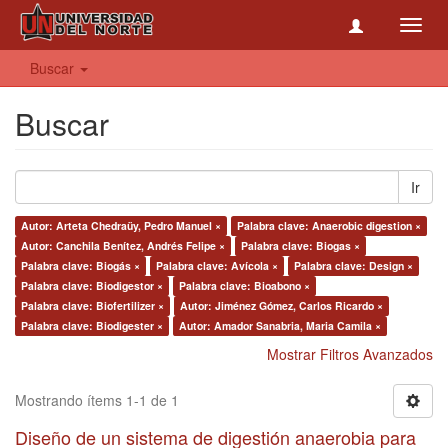
Toggl
navig
Buscar
Buscar
Ir
Autor: Arteta Chedraüy, Pedro Manuel ×
Palabra clave: Anaerobic digestion ×
Autor: Canchila Benítez, Andrés Felipe ×
Palabra clave: Biogas ×
Palabra clave: Biogás ×
Palabra clave: Avícola ×
Palabra clave: Design ×
Palabra clave: Biodigestor ×
Palabra clave: Bioabono ×
Palabra clave: Biofertilizer ×
Autor: Jiménez Gómez, Carlos Ricardo ×
Palabra clave: Biodigester ×
Autor: Amador Sanabria, Maria Camila ×
Mostrar Filtros Avanzados
Mostrando ítems 1-1 de 1
Diseño de un sistema de digestión anaerobia para