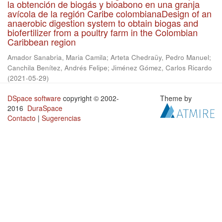
la obtención de biogás y bioabono en una granja
avícola de la región Caribe colombianaDesign of an
anaerobic digestion system to obtain biogas and
biofertilizer from a poultry farm in the Colombian
Caribbean region
Amador Sanabria, Maria Camila
;
Arteta Chedraüy, Pedro Manuel
;
Canchila Benítez, Andrés Felipe
;
Jiménez Gómez, Carlos Ricardo
(
2021-05-29
)
DSpace software
copyright © 2002-
Theme by
2016
DuraSpace
Contacto
|
Sugerencias