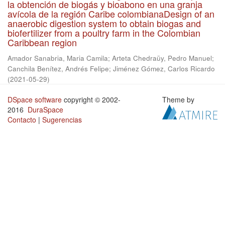
la obtención de biogás y bioabono en una granja
avícola de la región Caribe colombianaDesign of an
anaerobic digestion system to obtain biogas and
biofertilizer from a poultry farm in the Colombian
Caribbean region
Amador Sanabria, Maria Camila
;
Arteta Chedraüy, Pedro Manuel
;
Canchila Benítez, Andrés Felipe
;
Jiménez Gómez, Carlos Ricardo
(
2021-05-29
)
DSpace software
copyright © 2002-
Theme by
2016
DuraSpace
Contacto
|
Sugerencias