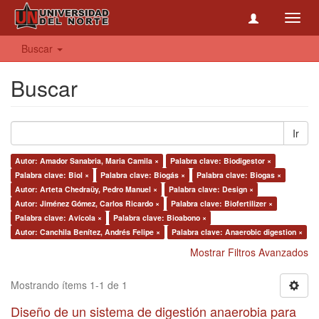
Toggl
navig
Buscar
Buscar
Ir
Autor: Amador Sanabria, Maria Camila ×
Palabra clave: Biodigestor ×
Palabra clave: Biol ×
Palabra clave: Biogás ×
Palabra clave: Biogas ×
Autor: Arteta Chedraüy, Pedro Manuel ×
Palabra clave: Design ×
Autor: Jiménez Gómez, Carlos Ricardo ×
Palabra clave: Biofertilizer ×
Palabra clave: Avícola ×
Palabra clave: Bioabono ×
Autor: Canchila Benítez, Andrés Felipe ×
Palabra clave: Anaerobic digestion ×
Mostrar Filtros Avanzados
Mostrando ítems 1-1 de 1
Diseño de un sistema de digestión anaerobia para