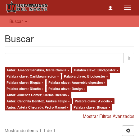
Toggl
navig
Buscar
Buscar
Ir
Autor: Amador Sanabria, Maria Camila ×
Palabra clave: Biodigestor ×
Palabra clave: Caribbean region ×
Palabra clave: Biodigester ×
Palabra clave: Biogás ×
Palabra clave: Anaerobic digestion ×
Palabra clave: Diseño ×
Palabra clave: Design ×
Autor: Jiménez Gómez, Carlos Ricardo ×
Autor: Canchila Benítez, Andrés Felipe ×
Palabra clave: Avícola ×
Autor: Arteta Chedraüy, Pedro Manuel ×
Palabra clave: Biogas ×
Mostrar Filtros Avanzados
Mostrando ítems 1-1 de 1