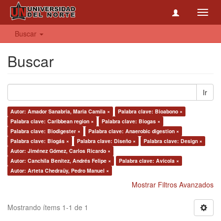
Toggl
navig
Buscar
Buscar
Ir
Autor: Amador Sanabria, Maria Camila ×
Palabra clave: Bioabono ×
Palabra clave: Caribbean region ×
Palabra clave: Biogas ×
Palabra clave: Biodigester ×
Palabra clave: Anaerobic digestion ×
Palabra clave: Biogás ×
Palabra clave: Diseño ×
Palabra clave: Design ×
Autor: Jiménez Gómez, Carlos Ricardo ×
Autor: Canchila Benítez, Andrés Felipe ×
Palabra clave: Avícola ×
Autor: Arteta Chedraüy, Pedro Manuel ×
Mostrar Filtros Avanzados
Mostrando ítems 1-1 de 1