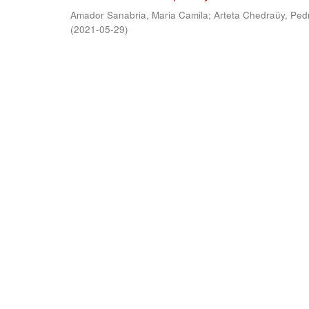
Amador Sanabria, Maria Camila
;
Arteta Chedraüy, Ped
(
2021-05-29
)