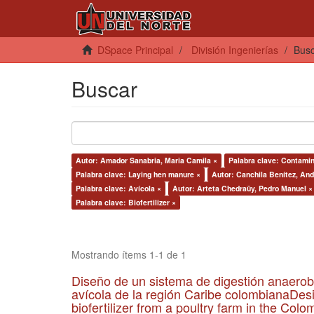
DSpace Principal
División Ingenierías
Bus
Buscar
Autor: Amador Sanabria, Maria Camila ×
Palabra clave: Contamin
Palabra clave: Laying hen manure ×
Autor: Canchila Benítez, And
Palabra clave: Avícola ×
Autor: Arteta Chedraüy, Pedro Manuel ×
Palabra clave: Biofertilizer ×
Mostrando ítems 1-1 de 1
Diseño de un sistema de digestión anaerob
avícola de la región Caribe colombianaDesi
biofertilizer from a poultry farm in the Co