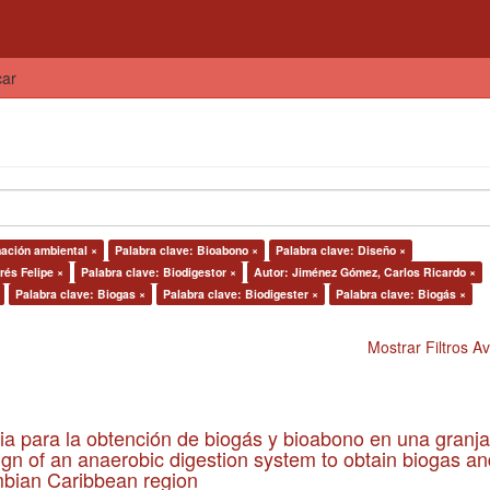
car
ación ambiental ×
Palabra clave: Bioabono ×
Palabra clave: Diseño ×
rés Felipe ×
Palabra clave: Biodigestor ×
Autor: Jiménez Gómez, Carlos Ricardo ×
Palabra clave: Biogas ×
Palabra clave: Biodigester ×
Palabra clave: Biogás ×
Mostrar Filtros 
ia para la obtención de biogás y bioabono en una granja
gn of an anaerobic digestion system to obtain biogas an
lombian Caribbean region