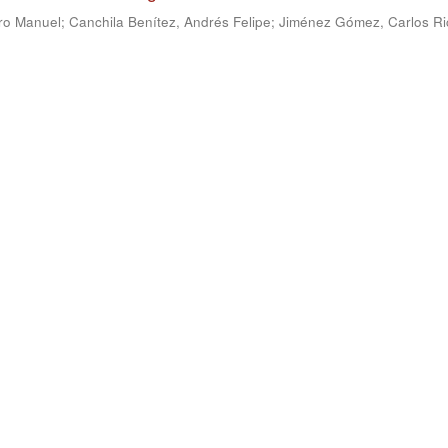
ro Manuel
;
Canchila Benítez, Andrés Felipe
;
Jiménez Gómez, Carlos Ri