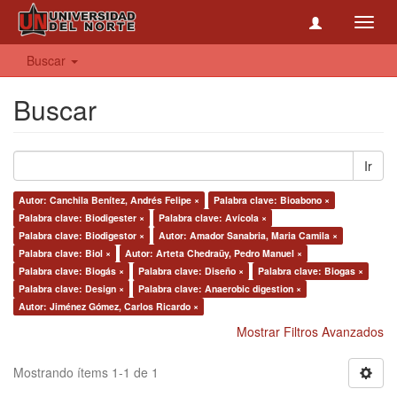
Toggl
navig
Buscar
Buscar
Ir
Autor: Canchila Benítez, Andrés Felipe ×
Palabra clave: Bioabono ×
Palabra clave: Biodigester ×
Palabra clave: Avícola ×
Palabra clave: Biodigestor ×
Autor: Amador Sanabria, Maria Camila ×
Palabra clave: Biol ×
Autor: Arteta Chedraüy, Pedro Manuel ×
Palabra clave: Biogás ×
Palabra clave: Diseño ×
Palabra clave: Biogas ×
Palabra clave: Design ×
Palabra clave: Anaerobic digestion ×
Autor: Jiménez Gómez, Carlos Ricardo ×
Mostrar Filtros Avanzados
Mostrando ítems 1-1 de 1