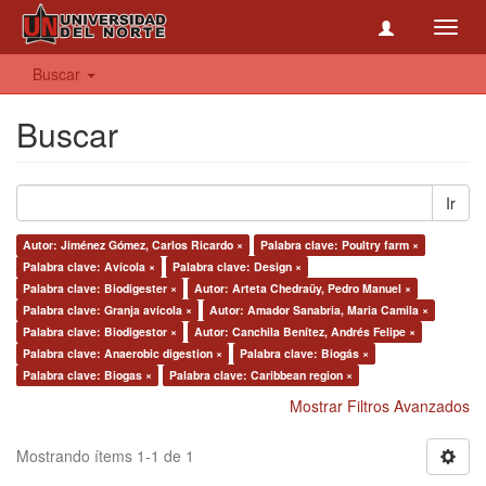
Toggl
navig
Buscar
Buscar
Ir
Autor: Jiménez Gómez, Carlos Ricardo ×
Palabra clave: Poultry farm ×
Palabra clave: Avícola ×
Palabra clave: Design ×
Palabra clave: Biodigester ×
Autor: Arteta Chedraüy, Pedro Manuel ×
Palabra clave: Granja avícola ×
Autor: Amador Sanabria, Maria Camila ×
Palabra clave: Biodigestor ×
Autor: Canchila Benítez, Andrés Felipe ×
Palabra clave: Anaerobic digestion ×
Palabra clave: Biogás ×
Palabra clave: Biogas ×
Palabra clave: Caribbean region ×
Mostrar Filtros Avanzados
Mostrando ítems 1-1 de 1