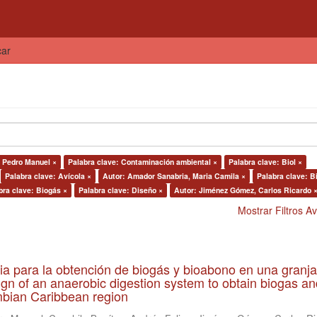
car
, Pedro Manuel ×
Palabra clave: Contaminación ambiental ×
Palabra clave: Biol ×
Palabra clave: Avícola ×
Autor: Amador Sanabria, Maria Camila ×
Palabra clave: B
bra clave: Biogás ×
Palabra clave: Diseño ×
Autor: Jiménez Gómez, Carlos Ricardo 
Mostrar Filtros 
ia para la obtención de biogás y bioabono en una granja
gn of an anaerobic digestion system to obtain biogas an
lombian Caribbean region