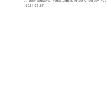
Amador Sanabria, Maria Camila
;
Arteta Chedraüy, Ped
(
2021-05-29
)