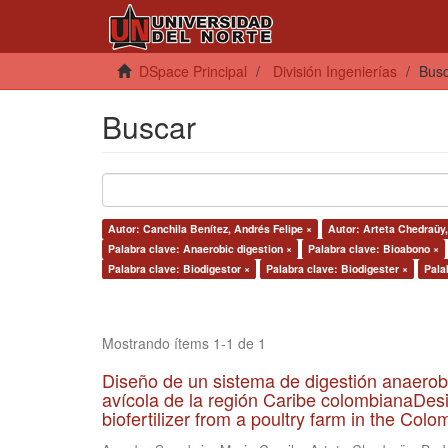
DSpace Principal
División Ingenierías
Bus
Buscar
Autor: Canchila Benítez, Andrés Felipe ×
Autor: Arteta Chedraüy
Palabra clave: Anaerobic digestion ×
Palabra clave: Bioabono ×
Palabra clave: Biodigestor ×
Palabra clave: Biodigester ×
Pala
Mostrando ítems 1-1 de 1
Diseño de un sistema de digestión anaerob
avícola de la región Caribe colombianaDesi
biofertilizer from a poultry farm in the Co