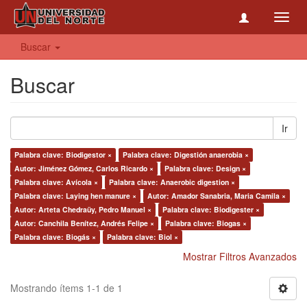
Toggl
navig
Buscar
Buscar
Ir
Palabra clave: Biodigestor ×
Palabra clave: Digestión anaerobia ×
Autor: Jiménez Gómez, Carlos Ricardo ×
Palabra clave: Design ×
Palabra clave: Avícola ×
Palabra clave: Anaerobic digestion ×
Palabra clave: Laying hen manure ×
Autor: Amador Sanabria, Maria Camila ×
Autor: Arteta Chedraüy, Pedro Manuel ×
Palabra clave: Biodigester ×
Autor: Canchila Benítez, Andrés Felipe ×
Palabra clave: Biogas ×
Palabra clave: Biogás ×
Palabra clave: Biol ×
Mostrar Filtros Avanzados
Mostrando ítems 1-1 de 1