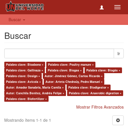
Toggl
navig
Buscar
Buscar
Ir
Palabra clave: Bioabono ×
Palabra clave: Poultry manure ×
Palabra clave: Gallinaza ×
Palabra clave: Biogas ×
Palabra clave: Biogás ×
Palabra clave: Design ×
Autor: Jiménez Gómez, Carlos Ricardo ×
Palabra clave: Avícola ×
Autor: Arteta Chedraüy, Pedro Manuel ×
Autor: Amador Sanabria, Maria Camila ×
Palabra clave: Biodigestor ×
Autor: Canchila Benítez, Andrés Felipe ×
Palabra clave: Anaerobic digestion ×
Palabra clave: Biofertilizer ×
Mostrar Filtros Avanzados
Mostrando ítems 1-1 de 1