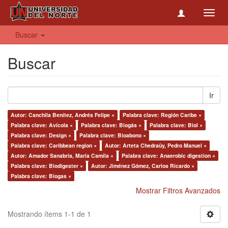
Toggl
navig
Buscar
Buscar
Ir
Autor: Canchila Benítez, Andrés Felipe ×
Palabra clave: Región Caribe ×
Palabra clave: Avícola ×
Palabra clave: Biogás ×
Palabra clave: Biol ×
Palabra clave: Design ×
Palabra clave: Bioabono ×
Palabra clave: Caribbean region ×
Autor: Arteta Chedraüy, Pedro Manuel ×
Autor: Amador Sanabria, Maria Camila ×
Palabra clave: Anaerobic digestion ×
Palabra clave: Biodigester ×
Autor: Jiménez Gómez, Carlos Ricardo ×
Palabra clave: Biogas ×
Mostrar Filtros Avanzados
Mostrando ítems 1-1 de 1