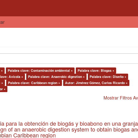
car
 ×
Palabra clave: Contaminación ambiental ×
Palabra clave: Biogas ×
lave: Avícola ×
Palabra clave: Anaerobic digestion ×
Palabra clave: Diseño ×
 ×
Palabra clave: Caribbean region ×
Autor: Jiménez Gómez, Carlos Ricardo ×
or ×
Mostrar Filtros 
ia para la obtención de biogás y bioabono en una granja
gn of an anaerobic digestion system to obtain biogas an
lombian Caribbean region