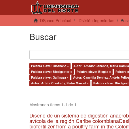
DSpace Principal
División Ingenierías
Bus
Buscar
Palabra clave: Bioabono ×
Autor: Amador Sanabria, Maria Camila
Palabra clave: Biodigester ×
Palabra clave: Biogás ×
Palabra c
Palabra clave: Gallinaza ×
Autor: Canchila Benítez, Andrés Felipe
Autor: Arteta Chedraüy, Pedro Manuel ×
Palabra clave: Biodigest
Mostrando ítems 1-1 de 1
Diseño de un sistema de digestión anaerob
avícola de la región Caribe colombianaDesi
biofertilizer from a poultry farm in the Co