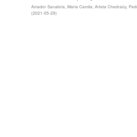
Amador Sanabria, Maria Camila
;
Arteta Chedraüy, Ped
(
2021-05-29
)