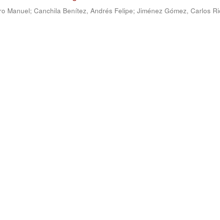
ro Manuel
;
Canchila Benítez, Andrés Felipe
;
Jiménez Gómez, Carlos Ri