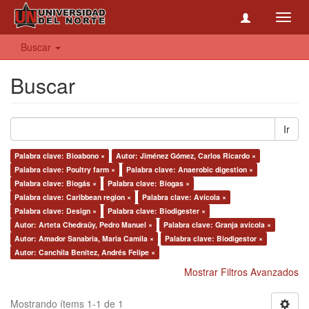
Toggl
navig
Buscar
Buscar
Ir
Palabra clave: Bioabono ×
Autor: Jiménez Gómez, Carlos Ricardo ×
Palabra clave: Poultry farm ×
Palabra clave: Anaerobic digestion ×
Palabra clave: Biogás ×
Palabra clave: Biogas ×
Palabra clave: Caribbean region ×
Palabra clave: Avícola ×
Palabra clave: Design ×
Palabra clave: Biodigester ×
Autor: Arteta Chedraüy, Pedro Manuel ×
Palabra clave: Granja avícola ×
Autor: Amador Sanabria, Maria Camila ×
Palabra clave: Biodigestor ×
Autor: Canchila Benítez, Andrés Felipe ×
Mostrar Filtros Avanzados
Mostrando ítems 1-1 de 1