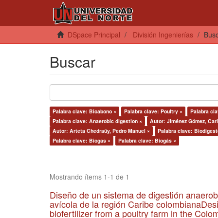
DSpace Principal
División Ingenierías
Bus
Buscar
Palabra clave: Bioabono ×
Palabra clave: Poultry ×
Palabra cla
Palabra clave: Anaerobic digestion ×
Autor: Jiménez Gómez, Carl
Autor: Arteta Chedraüy, Pedro Manuel ×
Palabra clave: Biodigest
Palabra clave: Biogas ×
Palabra clave: Biogás ×
Mostrando ítems 1-1 de 1
Diseño de un sistema de digestión anaerob
avícola de la región Caribe colombianaDesi
biofertilizer from a poultry farm in the Co