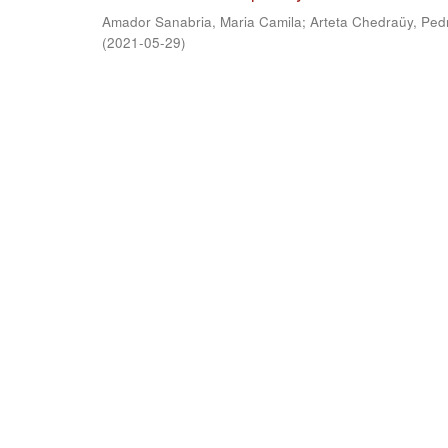
Amador Sanabria, Maria Camila
;
Arteta Chedraüy, Ped
(
2021-05-29
)