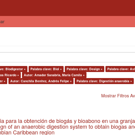
car
ve: Biodigestor ×
Palabra clave: Biol ×
Palabra clave: Design ×
Palabra clave: Aví
os Ricardo ×
Autor: Amador Sanabria, Maria Camila ×
er ×
Autor: Canchila Benítez, Andrés Felipe ×
Palabra clave: Digestión anaerobia ×
Mostrar Filtros 
ia para la obtención de biogás y bioabono en una granja
gn of an anaerobic digestion system to obtain biogas an
lombian Caribbean region