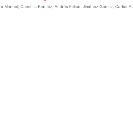
ro Manuel
;
Canchila Benítez, Andrés Felipe
;
Jiménez Gómez, Carlos Ri