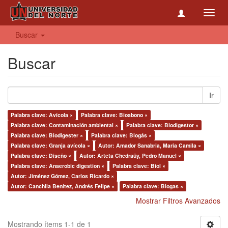
Toggl
navig
Buscar
Buscar
Ir
Palabra clave: Avícola ×
Palabra clave: Bioabono ×
Palabra clave: Contaminación ambiental ×
Palabra clave: Biodigestor ×
Palabra clave: Biodigester ×
Palabra clave: Biogás ×
Palabra clave: Granja avícola ×
Autor: Amador Sanabria, Maria Camila ×
Palabra clave: Diseño ×
Autor: Arteta Chedraüy, Pedro Manuel ×
Palabra clave: Anaerobic digestion ×
Palabra clave: Biol ×
Autor: Jiménez Gómez, Carlos Ricardo ×
Autor: Canchila Benítez, Andrés Felipe ×
Palabra clave: Biogas ×
Mostrar Filtros Avanzados
Mostrando ítems 1-1 de 1