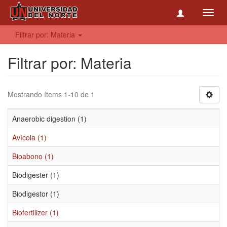
Toggl
navig
Filtrar por: Materia
Filtrar por: Materia
Mostrando ítems 1-10 de 1
Anaerobic digestion (1)
Avícola (1)
Bioabono (1)
Biodigester (1)
Biodigestor (1)
Biofertilizer (1)