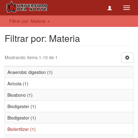
Toggl
navig
Filtrar por: Materia
Filtrar por: Materia
Mostrando ítems 1-10 de 1
Anaerobic digestion (1)
Avícola (1)
Bioabono (1)
Biodigester (1)
Biodigestor (1)
Biofertilizer (1)