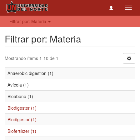
Toggl
navig
Filtrar por: Materia
Filtrar por: Materia
Mostrando ítems 1-10 de 1
Anaerobic digestion (1)
Avícola (1)
Bioabono (1)
Biodigester (1)
Biodigestor (1)
Biofertilizer (1)