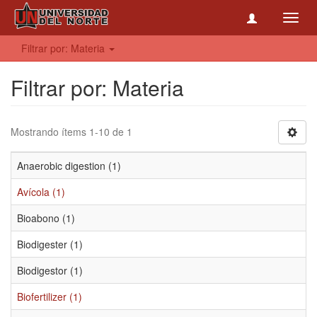
Toggl
navig
Filtrar por: Materia
Filtrar por: Materia
Mostrando ítems 1-10 de 1
Anaerobic digestion (1)
Avícola (1)
Bioabono (1)
Biodigester (1)
Biodigestor (1)
Biofertilizer (1)