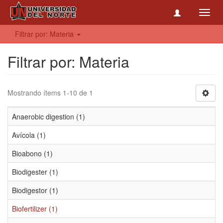
Toggl
navig
Filtrar por: Materia
Filtrar por: Materia
Mostrando ítems 1-10 de 1
Anaerobic digestion (1)
Avícola (1)
Bioabono (1)
Biodigester (1)
Biodigestor (1)
Biofertilizer (1)