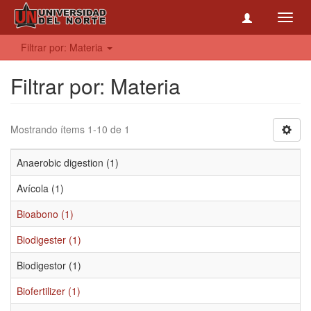
Toggl
navig
Filtrar por: Materia
Filtrar por: Materia
Mostrando ítems 1-10 de 1
Anaerobic digestion (1)
Avícola (1)
Bioabono (1)
Biodigester (1)
Biodigestor (1)
Biofertilizer (1)