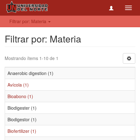
Toggl
navig
Filtrar por: Materia
Filtrar por: Materia
Mostrando ítems 1-10 de 1
Anaerobic digestion (1)
Avícola (1)
Bioabono (1)
Biodigester (1)
Biodigestor (1)
Biofertilizer (1)