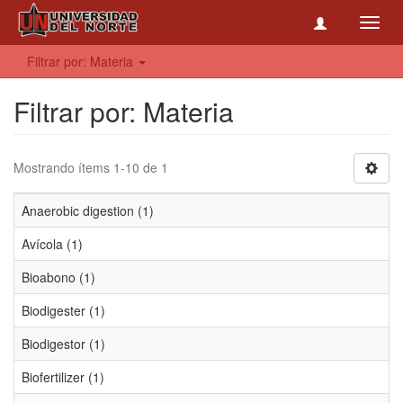
Toggl
navig
Filtrar por: Materia
Filtrar por: Materia
Mostrando ítems 1-10 de 1
Anaerobic digestion (1)
Avícola (1)
Bioabono (1)
Biodigester (1)
Biodigestor (1)
Biofertilizer (1)