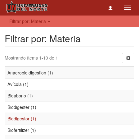
Toggl
navig
Filtrar por: Materia
Filtrar por: Materia
Mostrando ítems 1-10 de 1
Anaerobic digestion (1)
Avícola (1)
Bioabono (1)
Biodigester (1)
Biodigestor (1)
Biofertilizer (1)