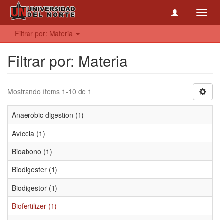
Toggl
navig
Filtrar por: Materia
Filtrar por: Materia
Mostrando ítems 1-10 de 1
Anaerobic digestion (1)
Avícola (1)
Bioabono (1)
Biodigester (1)
Biodigestor (1)
Biofertilizer (1)