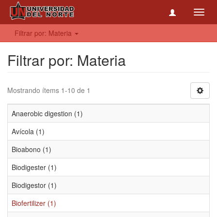
Toggl
navig
Filtrar por: Materia
Filtrar por: Materia
Mostrando ítems 1-10 de 1
Anaerobic digestion (1)
Avícola (1)
Bioabono (1)
Biodigester (1)
Biodigestor (1)
Biofertilizer (1)